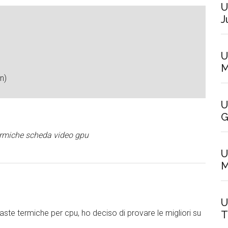
U
J
U
M
n)
U
G
termiche scheda video gpu
U
M
U
 paste termiche per cpu, ho deciso di provare le migliori su
T