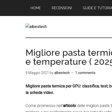
Passa
Passa
Passa
HOME
RECENSIONI
GUIDE E TUTORI
al
alla
al
contenuto
barra
piè
principale
laterale
di
primaria
pagina
Albestech
Tech
Tutorials,
Benchmarks
Migliore pasta termic
&
e temperature ( 2025
Reviews
9 Maggio 2021
by
albestech
1 commento
Migliore pasta termica per GPU: classifica, test,
la scheda video.
Come promesso nell’
articolo
delle migliori paste