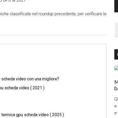
eo GPU al 2021.
iche classificate nel roundup precedente, per verificare le
u scheda video con una migliore?
M
b
gpu scheda video ( 2021 )
Q
e
e
sta termica gpu scheda video ( 2025 )