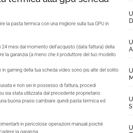
U
D
ire la pasta termica con una migliore sulla tua GPU in
U
dici 24 mesi dal momento dell’acquisto (data fattura) della
A
e la garanzia (a meno che il produttore del tuo modello
U
 in gaming della tua scheda video sono più alte del solito
M
sata e non sei in possesso di fattura, procedi
 sia stata utilizzata dal precedente proprietario
U
 una buona prassi cambiare quindi pasta termica ed
S
 cimentarti in pericolose operazioni manuali poichè
U
cadere la garanzia.