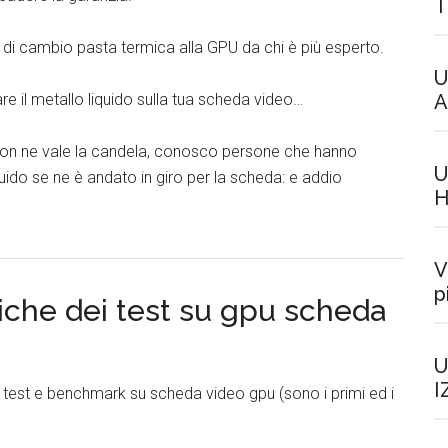
T
oro di cambio pasta termica alla GPU da chi è più esperto.
U
A
re il metallo liquido sulla tua scheda video…
o non ne vale la candela, conosco persone che hanno
U
quido se ne è andato in giro per la scheda: e addio
H
V
p
miche dei test su gpu scheda
U
I
i test e benchmark su scheda video gpu (sono i primi ed i