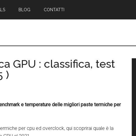
ALS
BLOG
CONTATTI
a GPU : classifica, test
B
 )
l
p
 benchmark e temperature delle migliori paste termiche per
 termiche per cpu ed overclock, qui scoprirai quale è la