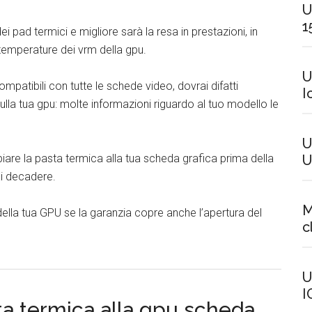
U
1
 pad termici e migliore sarà la resa in prestazioni, in
 temperature dei vrm della gpu.
U
mpatibili con tutte le schede video, dovrai difatti
I
lla tua gpu: molte informazioni riguardo al tuo modello le
U
U
biare la pasta termica alla tua scheda grafica prima della
ai decadere.
M
 della tua GPU se la garanzia copre anche l’apertura del
c
U
I
ta termica alla gpu scheda