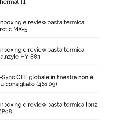
hermal T1
nboxing e review pasta termica
rctic MX-5
nboxing e review pasta termica
alnzyie HY-883
-Sync OFF globale in finestra non è
iù consigliato (461.09)
nboxing e review pasta termica Ionz
ZP08