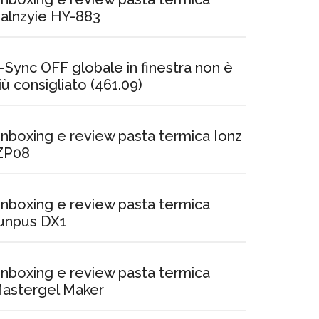
alnzyie HY-883
-Sync OFF globale in finestra non è
iù consigliato (461.09)
nboxing e review pasta termica Ionz
ZP08
nboxing e review pasta termica
unpus DX1
nboxing e review pasta termica
astergel Maker