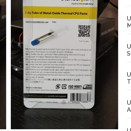
U
M
U
S
U
T
U
A
U