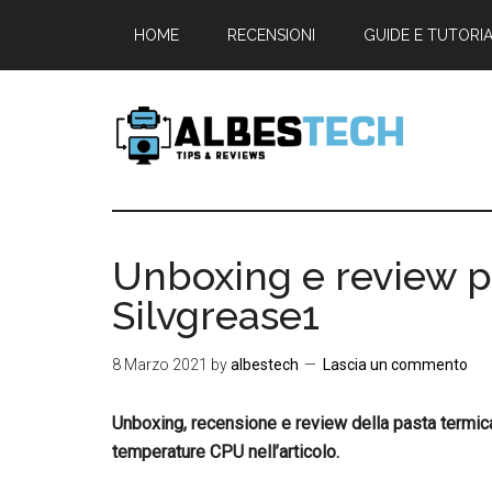
Passa
Passa
Passa
HOME
RECENSIONI
GUIDE E TUTORI
al
alla
al
contenuto
barra
piè
principale
laterale
di
primaria
pagina
Albestech
Tech
Tutorials,
Benchmarks
Unboxing e review p
&
Silvgrease1
Reviews
8 Marzo 2021
by
albestech
Lascia un commento
Unboxing, recensione e review della pasta termic
temperature CPU nell’articolo.