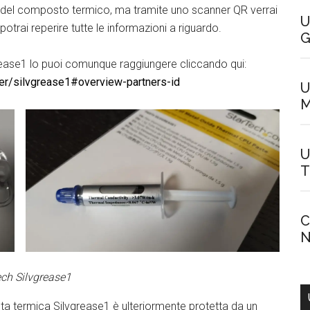
e del composto termico, ma tramite uno scanner QR verrai
U
otrai reperire tutte le informazioni a riguardo.
G
vgrease1 lo puoi comunque raggiungere cliccando qui:
ter/silvgrease1#overview-partners-id
U
M
U
T
C
N
ch Silvgrease1
asta termica Silvgrease1 è ulteriormente protetta da un