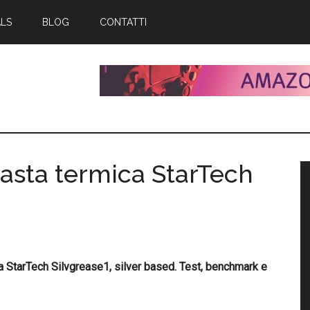
ALS
BLOG
CONTATTI
asta termica StarTech
B
l
p
a StarTech Silvgrease1, silver based. Test, benchmark e