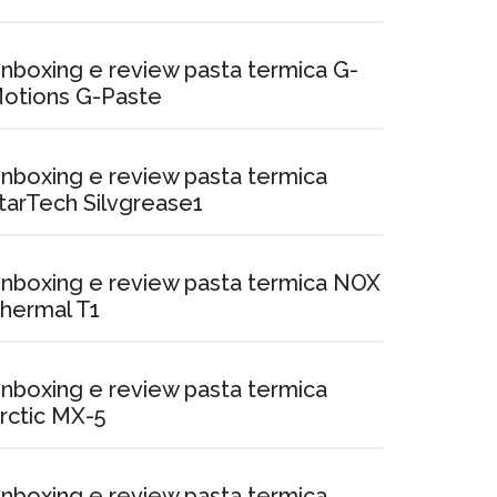
nboxing e review pasta termica G-
otions G-Paste
nboxing e review pasta termica
tarTech Silvgrease1
nboxing e review pasta termica NOX
hermal T1
nboxing e review pasta termica
rctic MX-5
nboxing e review pasta termica