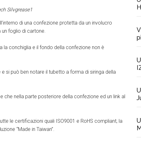
H
ch Silvgrease1
l’interno di una confezione protetta da un involucro
V
 un foglio di cartone.
p
a la conchiglia e il fondo della confezione non è
U
I
 si può ben notare il tubetto a forma di siringa della
U
le che nella parte posteriore della confezione ed un link al
J
U
utte le certificazioni quali ISO9001 e RoHS compliant, la
M
oduzione “Made in Taiwan”.