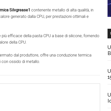
rmica Silvgrease1
contenente metallo di alta qualità, in
alore generato dalla CPU, per prestazioni ottimali e
re più efficace della pasta CPU a base di silicone, fornendo
alore della CPU.
U
B
fermato dal produttore, offre una conduzione termica
i con ossido di metallo.
U
1
U
I