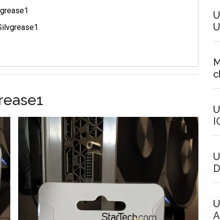
lvgrease1
U
U
Silvgrease1
M
c
rease1
U
I
U
D
U
A