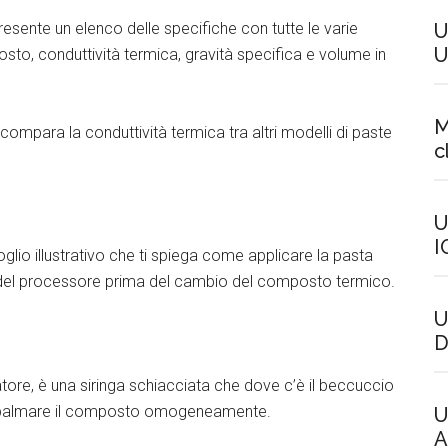
resente un elenco delle specifiche con tutte le varie
U
U
o, conduttività termica, gravità specifica e volume in
M
ompara la conduttività termica tra altri modelli di paste
c
U
I
glio illustrativo che ti spiega come applicare la pasta
ie del processore prima del cambio del composto termico.
U
D
atore, è una siringa schiacciata che dove c’è il beccuccio
 spalmare il composto omogeneamente.
U
A