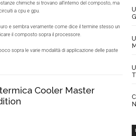
ostanze chimiche si trovano all’interno del composto, ma
U
ircuiti a cpu e gpu.
G
scuro e sembra veramente come dice il termine stesso un
licare il composto sopra il processore.
U
M
co sopra le varie modalità di applicazione delle paste
U
T
termica Cooler Master
C
ition
N