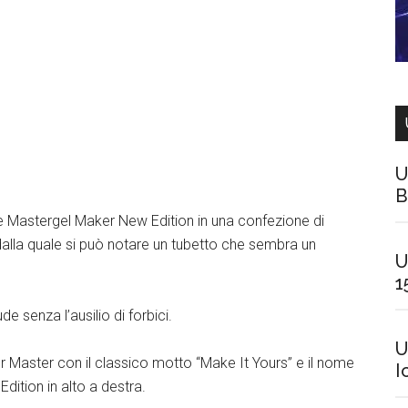
U
B
ie Mastergel Maker New Edition in una confezione di
 dalla quale si può notare un tubetto che sembra un
U
1
 senza l’ausilio di forbici.
U
r Master con il classico motto “Make It Yours” e il nome
I
dition in alto a destra.