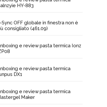
alnzyie HY-883
-Sync OFF globale in finestra non è
iù consigliato (461.09)
nboxing e review pasta termica Ionz
ZP08
nboxing e review pasta termica
unpus DX1
nboxing e review pasta termica
astergel Maker