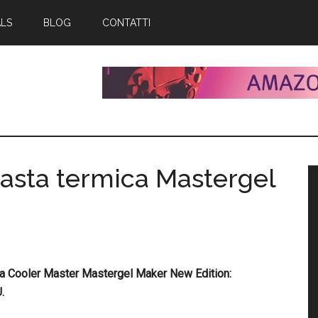
ALS
BLOG
CONTATTI
asta termica Mastergel
B
l
p
ica Cooler Master Mastergel Maker New Edition:
.