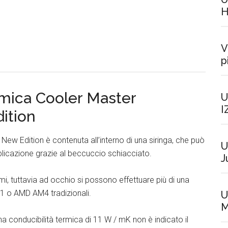
H
V
p
rmica Cooler Master
U
I
ition
w Edition è contenuta all’interno di una siringa, che può
U
licazione grazie al beccuccio schiacciato.
J
i, tuttavia ad occhio si possono effettuare più di una
51 o AMD AM4 tradizionali.
U
M
 conducibilità termica di 11 W / mK non è indicato il