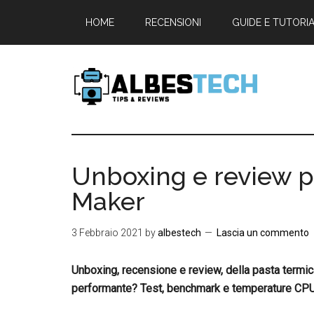
Passa
Passa
Passa
HOME
RECENSIONI
GUIDE E TUTORI
al
alla
al
contenuto
barra
piè
principale
laterale
di
primaria
pagina
Albestech
Tech
Tutorials,
Benchmarks
Unboxing e review p
&
Maker
Reviews
3 Febbraio 2021
by
albestech
Lascia un commento
Unboxing, recensione e review, della pasta term
performante? Test, benchmark e temperature CPU