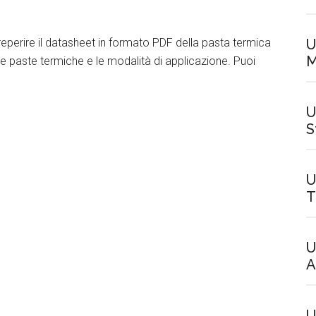
U
reperire il datasheet in formato PDF della pasta termica
M
le paste termiche e le modalità di applicazione. Puoi
U
S
U
T
U
A
U