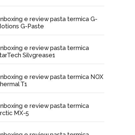
nboxing e review pasta termica G-
otions G-Paste
nboxing e review pasta termica
tarTech Silvgrease1
nboxing e review pasta termica NOX
hermal T1
nboxing e review pasta termica
rctic MX-5
nboxing e review pasta termica