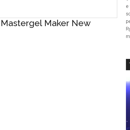
e
sc
 Mastergel Maker New
p
R
mi